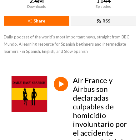
2.4M
1144
Downloads
Episodes
Share
RSS
Daily podcast of the world's most important news, straight from BBC 
Mundo. A learning resource for Spanish beginners and intermediate 
learners - in Spanish, English, and Slow Spanish
Air France y
Airbus son
declaradas
culpables de
homicidio
involuntario por
el accidente