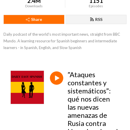
2.4M
1151
Downloads
Episodes
Share
RSS
Daily podcast of the world's most important news, straight from BBC 
Mundo. A learning resource for Spanish beginners and intermediate 
learners - in Spanish, English, and Slow Spanish
”Ataques
constantes y
sistemáticos”:
qué nos dicen
las nuevas
amenazas de
Rusia contra