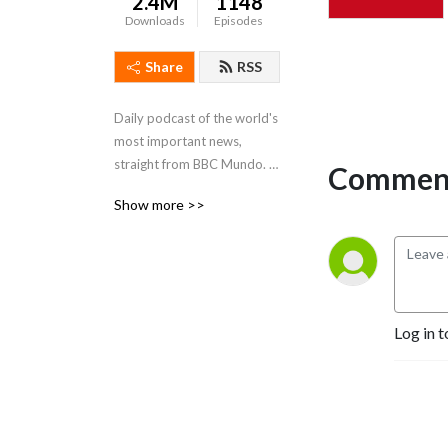
2.4M
1148
Downloads
Episodes
Share
RSS
Daily podcast of the world's 
most important news, 
straight from BBC Mundo. A 
Comment
learning resource for 
Show more >>
Spanish beginners and 
intermediate learners - in 
Spanish, English, and Slow 
Spanish
Log in t