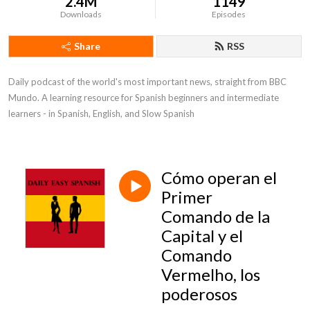
2.4M
1149
Downloads
Episodes
Share
RSS
Daily podcast of the world's most important news, straight from BBC 
Mundo. A learning resource for Spanish beginners and intermediate 
learners - in Spanish, English, and Slow Spanish
Cómo operan el
Primer
Comando de la
Capital y el
Comando
Vermelho, los
poderosos