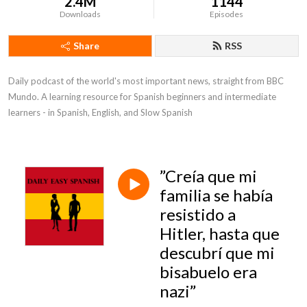
2.4M
1144
Downloads
Episodes
Share
RSS
Daily podcast of the world's most important news, straight from BBC 
Mundo. A learning resource for Spanish beginners and intermediate 
learners - in Spanish, English, and Slow Spanish
”Creía que mi
familia se había
resistido a
Hitler, hasta que
descubrí que mi
bisabuelo era
nazi”