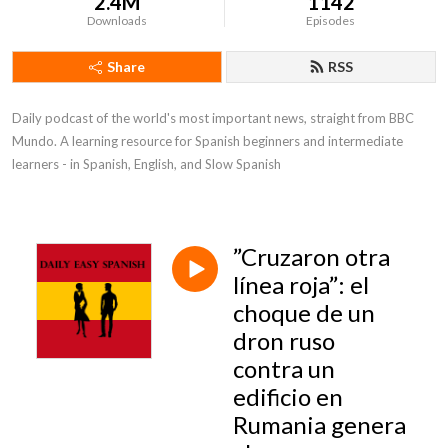
2.4M
1142
Downloads
Episodes
Share
RSS
Daily podcast of the world's most important news, straight from BBC 
Mundo. A learning resource for Spanish beginners and intermediate 
learners - in Spanish, English, and Slow Spanish
”Cruzaron otra
línea roja”: el
choque de un
dron ruso
contra un
edificio en
Rumania genera