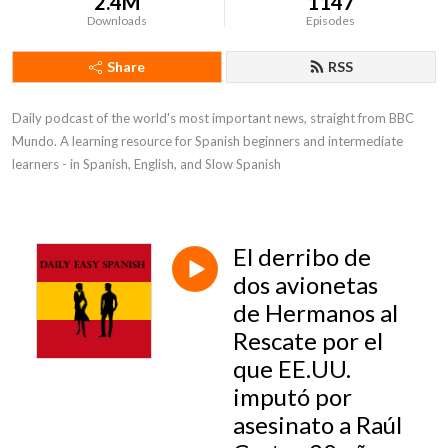
2.4M
1147
Downloads
Episodes
Share
RSS
Daily podcast of the world's most important news, straight from BBC 
Mundo. A learning resource for Spanish beginners and intermediate 
learners - in Spanish, English, and Slow Spanish
El derribo de
dos avionetas
de Hermanos al
Rescate por el
que EE.UU.
imputó por
asesinato a Raúl