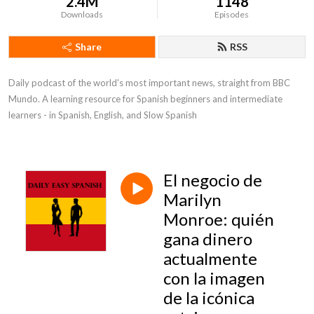
2.4M
1148
Downloads
Episodes
Share
RSS
Daily podcast of the world's most important news, straight from BBC 
Mundo. A learning resource for Spanish beginners and intermediate 
learners - in Spanish, English, and Slow Spanish
El negocio de
Marilyn
Monroe: quién
gana dinero
actualmente
con la imagen
de la icónica