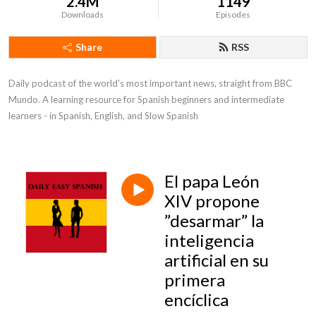
2.4M
1149
Downloads
Episodes
Share
RSS
Daily podcast of the world's most important news, straight from BBC 
Mundo. A learning resource for Spanish beginners and intermediate 
learners - in Spanish, English, and Slow Spanish
El papa León
XIV propone
”desarmar” la
inteligencia
artificial en su
primera
encíclica