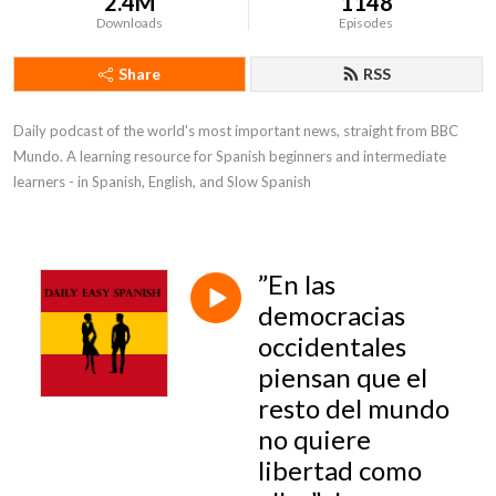
2.4M
1148
Downloads
Episodes
Share
RSS
Daily podcast of the world's most important news, straight from BBC 
Mundo. A learning resource for Spanish beginners and intermediate 
learners - in Spanish, English, and Slow Spanish
”En las
democracias
occidentales
piensan que el
resto del mundo
no quiere
libertad como