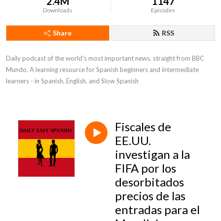
2.4M
1147
Downloads
Episodes
Share
RSS
Daily podcast of the world's most important news, straight from BBC 
Mundo. A learning resource for Spanish beginners and intermediate 
learners - in Spanish, English, and Slow Spanish
Fiscales de
EE.UU.
investigan a la
FIFA por los
desorbitados
precios de las
entradas para el