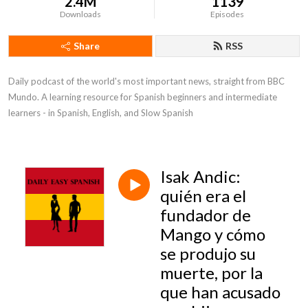
2.4M
1139
Downloads
Episodes
Share
RSS
Daily podcast of the world's most important news, straight from BBC 
Mundo. A learning resource for Spanish beginners and intermediate 
learners - in Spanish, English, and Slow Spanish
Isak Andic:
quién era el
fundador de
Mango y cómo
se produjo su
muerte, por la
que han acusado