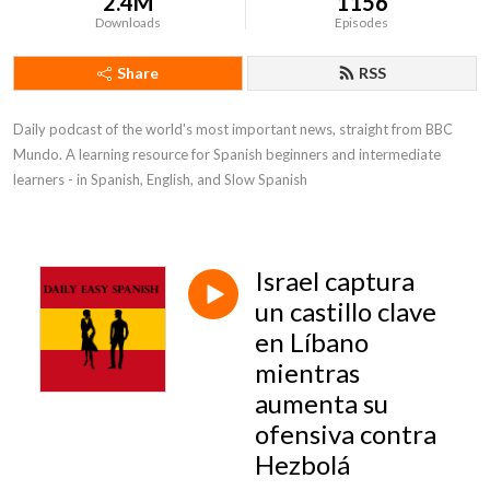
2.4M
1156
Downloads
Episodes
Share
RSS
Daily podcast of the world's most important news, straight from BBC 
Mundo. A learning resource for Spanish beginners and intermediate 
learners - in Spanish, English, and Slow Spanish
Israel captura
un castillo clave
en Líbano
mientras
aumenta su
ofensiva contra
Hezbolá