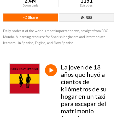
2.4M
1151
Downloads
Episodes
Share
RSS
Daily podcast of the world's most important news, straight from BBC 
Mundo. A learning resource for Spanish beginners and intermediate 
learners - in Spanish, English, and Slow Spanish
La joven de 18
años que huyó a
cientos de
kilómetros de su
hogar en un taxi
para escapar del
matrimonio