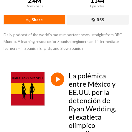
2.4M
1144
Downloads
Episodes
Share
RSS
Daily podcast of the world's most important news, straight from BBC 
Mundo. A learning resource for Spanish beginners and intermediate 
learners - in Spanish, English, and Slow Spanish
La polémica
entre México y
EE.UU. por la
detención de
Ryan Wedding,
el exatleta
olímpico