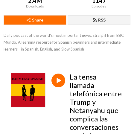
2.4M
1147
Downloads
Episodes
Share
RSS
Daily podcast of the world's most important news, straight from BBC 
Mundo. A learning resource for Spanish beginners and intermediate 
learners - in Spanish, English, and Slow Spanish
La tensa
llamada
telefónica entre
Trump y
Netanyahu que
complica las
conversaciones