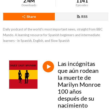
2.4M
1141
Downloads
Episodes
Share
RSS
Daily podcast of the world's most important news, straight from BBC 
Mundo. A learning resource for Spanish beginners and intermediate 
learners - in Spanish, English, and Slow Spanish
Las incógnitas
que aún rodean
la muerte de
Marilyn Monroe
100 años
después de su
nacimiento