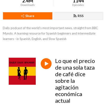
2.4M
1144
Downloads
Episodes
Share
RSS
Daily podcast of the world's most important news, straight from BBC 
Mundo. A learning resource for Spanish beginners and intermediate 
learners - in Spanish, English, and Slow Spanish
Lo que el precio
de una sola taza
de café dice
sobre la
agitación
económica
actual