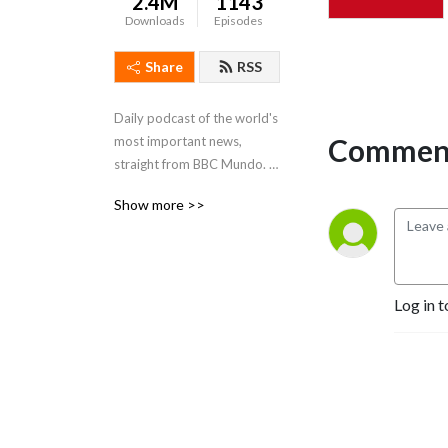
2.4M
1143
Downloads
Episodes
Share
RSS
Daily podcast of the world's 
Comment
most important news, 
straight from BBC Mundo. A 
learning resource for 
Show more >>
Spanish beginners and 
intermediate learners - in 
Spanish, English, and Slow 
Spanish
Log in t