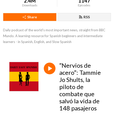
2.4M
1147
Downloads
Episodes
Share
RSS
Daily podcast of the world's most important news, straight from BBC 
Mundo. A learning resource for Spanish beginners and intermediate 
learners - in Spanish, English, and Slow Spanish
”Nervios de
acero”: Tammie
Jo Shults, la
piloto de
combate que
salvó la vida de
148 pasajeros