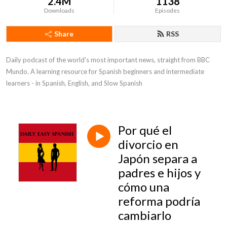
2.4M
1138
Downloads
Episodes
Share
RSS
Daily podcast of the world's most important news, straight from BBC 
Mundo. A learning resource for Spanish beginners and intermediate 
learners - in Spanish, English, and Slow Spanish
Por qué el
divorcio en
Japón separa a
padres e hijos y
cómo una
reforma podría
cambiarlo