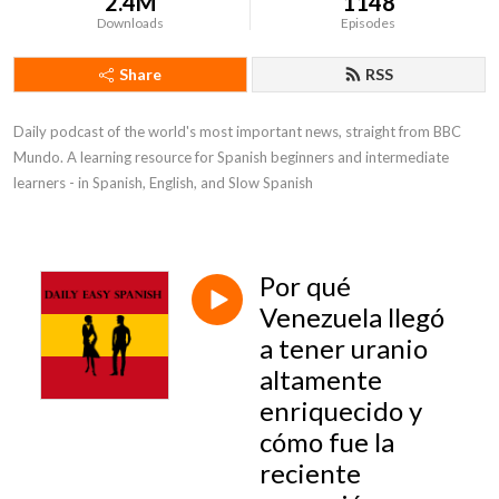
2.4M
1148
Downloads
Episodes
Share
RSS
Daily podcast of the world's most important news, straight from BBC 
Mundo. A learning resource for Spanish beginners and intermediate 
learners - in Spanish, English, and Slow Spanish
Por qué
Venezuela llegó
a tener uranio
altamente
enriquecido y
cómo fue la
reciente