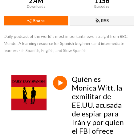
2.4M
1156
Downloads
Episodes
Share
RSS
Daily podcast of the world's most important news, straight from BBC 
Mundo. A learning resource for Spanish beginners and intermediate 
learners - in Spanish, English, and Slow Spanish
Quién es
Monica Witt, la
exmilitar de
EE.UU. acusada
de espiar para
Irán y por quien
el FBI ofrece