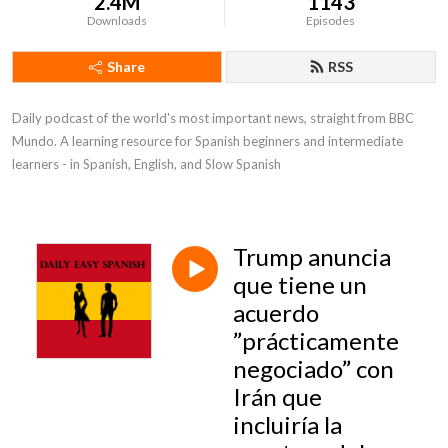
2.4M
1143
Downloads
Episodes
Share
RSS
Daily podcast of the world's most important news, straight from BBC 
Mundo. A learning resource for Spanish beginners and intermediate 
learners - in Spanish, English, and Slow Spanish
Trump anuncia
que tiene un
acuerdo
”prácticamente
negociado” con
Irán que
incluiría la