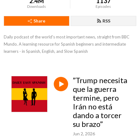
2.4M
1137
Downloads
Episodes
Share
RSS
Daily podcast of the world's most important news, straight from BBC 
Mundo. A learning resource for Spanish beginners and intermediate 
learners - in Spanish, English, and Slow Spanish
”Trump necesita
que la guerra
termine, pero
Irán no está
dando a torcer
su brazo”
Jun 2, 2026