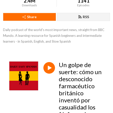
2.4M
1141
Downloads
Episodes
Share
RSS
Daily podcast of the world's most important news, straight from BBC 
Mundo. A learning resource for Spanish beginners and intermediate 
learners - in Spanish, English, and Slow Spanish
Un golpe de
suerte: cómo un
desconocido
farmacéutico
británico
inventó por
casualidad los